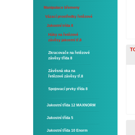
Manipulace břemeny
Vázací prostředky řetězové
Jakostní trída 8
Háky na řetězové
závěsy jakostní tř.8
TC
Zkracovače na řetězové
závěsy třída 8
Závěsná oka na
řetězové závěsy tř.8
Spojovací prvky třída 8
Jakostní třída 12 MAXNORM
Jakostní třída 5
Jakostní třída 10 Enorm