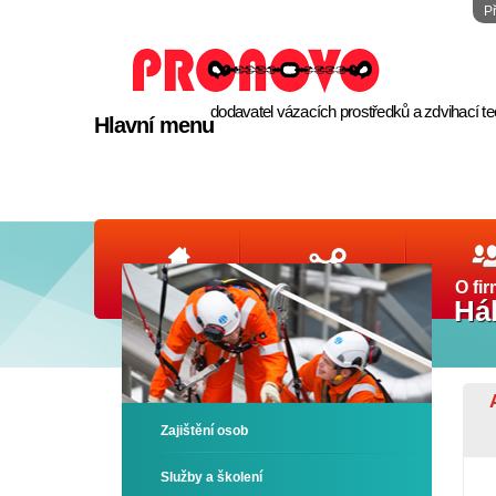
P
dodavatel vázacích prostředků a zdvihací t
Hlavní menu
Úvod
Produkty
O fi
Hák
Zajištění osob
Služby a školení