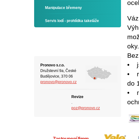
oce
Manipulace břemeny
Váz
Servis lodí - prohlídka takeláže
Výh
mož
oky
Bez
• j
Pronovo s.r.o.
Družstevní 9a, České
• r
Budějovice, 370 06
pronovo@pronovo.cz
do 
• m
Revize
och
.
poz@pronovo.cz
Zastoupení firem