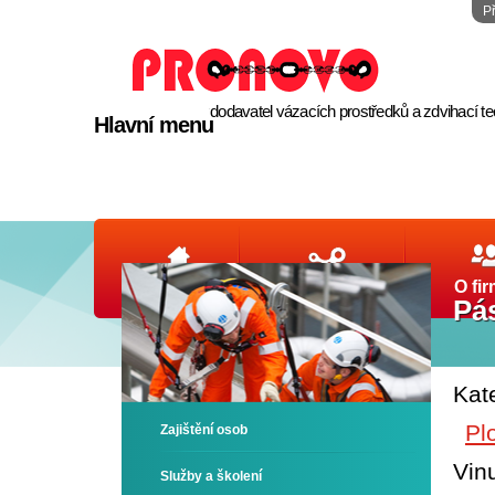
P
dodavatel vázacích prostředků a zdvihací t
Hlavní menu
Úvod
Produkty
O fi
Pás
Kat
Pl
Zajištění osob
Vin
Služby a školení